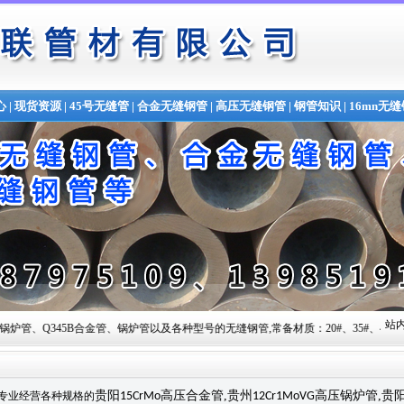
心
|
现货资源
|
45号无缝管
|
合金无缝钢管
|
高压无缝钢管
|
钢管知识
|
16mn无
站内
管、锅炉管以及各种型号的无缝钢管,常备材质：20#、35#、45#、20G、40Cr、20Cr、16Mn
贵阳
高压合金管
,
贵州
高压锅炉管
,
贵
专业经营各种规格的
15CrMo
12Cr1MoVG