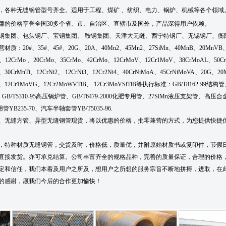
，各种
无缝钢管型号齐全
。适用于工程、煤矿 、纺织、电力、锅炉、机械等各个领域
廉的价格享誉全国30多个省、市、自治区、直辖市及国外，产品深得用户依赖。
集团、包头钢厂、宝钢集团、 鞍钢集团、天津大无缝、西宁特钢厂、无锡钢厂、衡
0#、35#、45#、20G、20A、40Mn2、45Mn2、27SiMn、40MnB、20MnVB、2
Si、12CrMo 、20CrMo、35CrMo、42CrMo、12CrMoV、12Cr1MoV、38CrMoAL、50C
Ti、30CrMnTi、12CrNi2、 12CrNi3、12Cr2Ni4、40CrNiMoA、45CrNiMoVA、20G、
、12Cr1MoVG、12Cr2MoWVTiB、 12Cr3MoVSiTiB等执行标准：GB/T8162-99结构管、
GB/T5310-95高压锅炉管、GB/T6479-2000化肥专用管、27SiMn液压支架管、高压合金管
YB235-70、汽车半轴套管YB/T5035-96.
、无缝方管、异型无缝钢管现货，将以优惠的价格，批零兼营的方式，为您提供快捷
，特种材质无缝钢管，交货及时，价格低，质量优，并附原始材质书或复印件，节假
直接发货。亦可承兑结算。公司丰富齐全的规格品种，完善的质量保证，合理的价格
定和信任，我们本着及用户之所及，想用户之所想的服务宗旨不断地拼搏，进取，在
的感谢，愿我们今后的合作更加愉快！