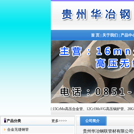
首 页
|
关于我们
|
产品中
迎您的到来!本站主营有:15CrMo高压合金管、12Cr1MoVG高压锅炉管、20G锅炉管、Q345B合金
产品分类
更多>>>>
公司简介
合金无缝钢管
贵州华冶钢联管材有限公司