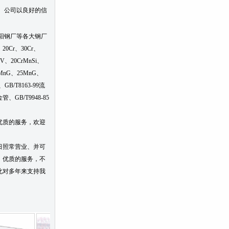
。公司以良好的信
阳钢厂等各大钢厂
0Cr、30Cr、
rV、20CrMnSi、
20MnG、25MnG、
GB/T8163-99流
、GB/T9948-85
优质的服务，欢迎
日照常营业、并可
，优质的服务，不
此对多年来支持我