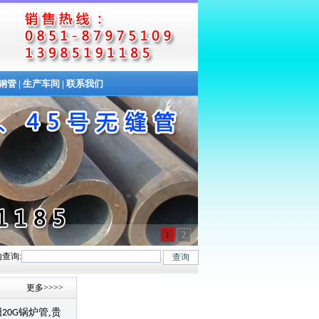
缝钢管
|
生产车间
|
联系我们
1
2
查询:
-45Mn、27SiMn、Cr5Mo、12CrMo(T12)、12Cr1MoV、12Cr1MoVG、10C
更多>>>>
阳
锅炉管
,
贵
20G