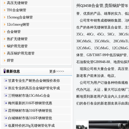
高压无缝钢管
州
合金管
,
贵阳锅炉管
Q345B
等
T91合金钢管
誉、优质的产品、雄厚的实力、低
15crmog合金钢管
公司常年销售成都钢铁集团、冶钢
12cr1movg钢管
生产的各种无缝钢管及合金管。主营材质：2
合金钢管
35Cr、40Cr、45Cr、50Cr、 38Cr
热扩无缝钢管
30CrMnSi、35CrMnSi、 20CrMn
锅炉用无缝管
12CrMoG、15CrMoG、12Cr2MoG
高压锅炉用无缝管
体管、GB/T3087-99中低压锅炉管、
焊管
石油裂化管GB9948-88、地质钻探用管
现我公司有大量合金管、高压管
最新信息
更多>>>>
新老客户前来洽谈、电议。
甘肃专业生产耐热合金钢报价表你
公司可为用户订做各种特殊规格
崇左专业的高压合金锅炉管化学成
代办汽运、火运，量大可以在钢厂
三明钢材市场15CrMoG合金
断地受到新老用户及业内人士的肯
梅州最新的316l不锈钢管优惠
们的各行各业的新老朋友表示由衷
昆明钢材市场316l不锈钢管批
白城钢材市场316l不锈钢管批
临夏特价的20g无缝钢管化学成