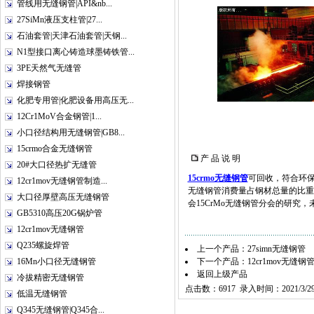
管线用无缝钢管|API&nb...
27SiMn液压支柱管|27...
石油套管|天津石油套管|天钢...
N1型接口离心铸造球墨铸铁管...
3PE天然气无缝管
焊接钢管
化肥专用管|化肥设备用高压无...
12Cr1MoV合金钢管|1...
小口径结构用无缝钢管|GB8...
15crmo合金无缝钢管
产 品 说 明
20#大口径热扩无缝管
15crmo无缝钢管
可回收，符合环保
12cr1mov无缝钢管制造...
无缝钢管消费量占钢材总量的比重
大口径厚壁高压无缝钢管
会15CrMo无缝钢管分会的研究，
GB5310高压20G锅炉管
12cr1mov无缝钢管
Q235螺旋焊管
上一个产品：
27simn无缝钢管
16Mn小口径无缝钢管
下一个产品：
12cr1mov无缝
返回上级产品
冷拔精密无缝钢管
点击数：6917 录入时间：2021/3/2
低温无缝钢管
Q345无缝钢管|Q345合...