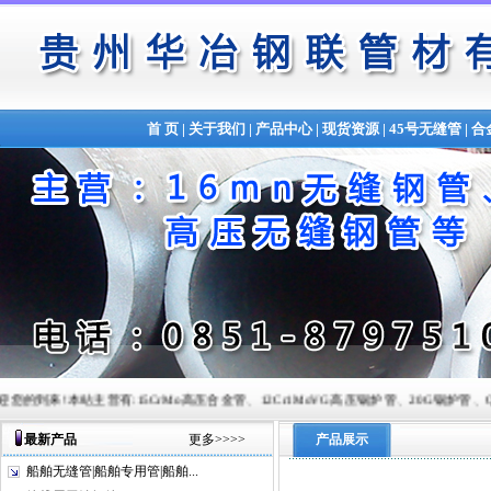
首 页
|
关于我们
|
产品中心
|
现货资源
|
45号无缝管
|
合
本站主营有:15CrMo高压合金管、12Cr1MoVG高压锅炉管、20G锅炉管、Q345B合金管、锅炉管以
最新产品
更多>>>>
产品展示
船舶无缝管|船舶专用管|船舶...