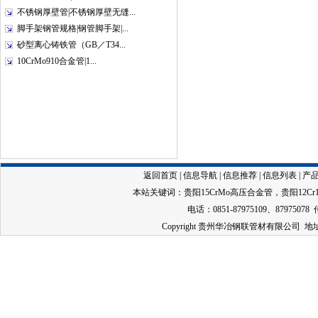
不锈钢厚壁管|不锈钢厚壁无缝...
脚手架钢管规格|钢管脚手架|...
砂型离心铸铁管（GB／T34...
10CrMo910合金管|1...
返回首页
|
信息导航
|
信息推荐
|
信息列表
|
产
本站关键词：
贵阳15CrMo高压合金管
，
贵阳12C
电话：0851-87975109、87975078 
Copyright 贵州华冶钢联管材有限公司 