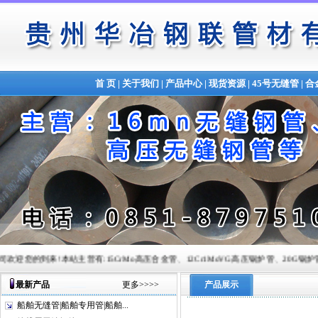
首 页
|
关于我们
|
产品中心
|
现货资源
|
45号无缝管
|
合
到来!本站主营有:15CrMo高压合金管、12Cr1MoVG高压锅炉管、20G锅炉管、Q345B合金管、锅
最新产品
更多>>>>
产品展示
船舶无缝管|船舶专用管|船舶...