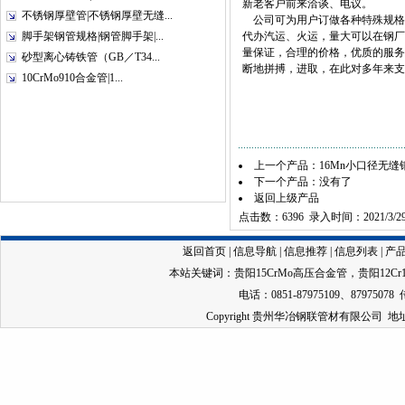
新老客户前来洽谈、电议。
不锈钢厚壁管|不锈钢厚壁无缝...
公司可为用户订做各种特殊规格
脚手架钢管规格|钢管脚手架|...
代办汽运、火运，量大可以在钢厂
量保证，合理的价格，优质的服务
砂型离心铸铁管（GB／T34...
断地拼搏，进取，在此对多年来
10CrMo910合金管|1...
上一个产品：
16Mn小口径无缝
下一个产品：没有了
返回上级产品
点击数：6396 录入时间：2021/3/2
返回首页
|
信息导航
|
信息推荐
|
信息列表
|
产
本站关键词：
贵阳15CrMo高压合金管
，
贵阳12C
电话：0851-87975109、87975078 
Copyright 贵州华冶钢联管材有限公司 