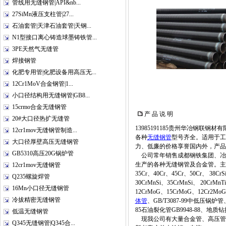
管线用无缝钢管|API&nb...
27SiMn液压支柱管|27...
石油套管|天津石油套管|天钢...
N1型接口离心铸造球墨铸铁管...
3PE天然气无缝管
焊接钢管
化肥专用管|化肥设备用高压无...
12Cr1MoV合金钢管|1...
小口径结构用无缝钢管|GB8...
15crmo合金无缝钢管
产 品 说 明
20#大口径热扩无缝管
13985191185贵州华冶钢联钢
12cr1mov无缝钢管制造...
各种
无缝钢管
型号齐全。适用于工
大口径厚壁高压无缝钢管
力、低廉的价格享誉国内外，产品
GB5310高压20G锅炉管
公司常年销售成都钢铁集团、冶
生产的各种无缝钢管及合金管。主营材质：2
12cr1mov无缝钢管
35Cr、40Cr、45Cr、50Cr、 38C
Q235螺旋焊管
30CrMnSi、35CrMnSi、 20CrMn
16Mn小口径无缝钢管
12CrMoG、15CrMoG、12Cr2Mo
冷拔精密无缝钢管
体管
、GB/T3087-99中低压锅炉管、G
85石油裂化管GB9948-88、地质钻探
低温无缝钢管
现我公司有大量合金管、高压管
Q345无缝钢管|Q345合...