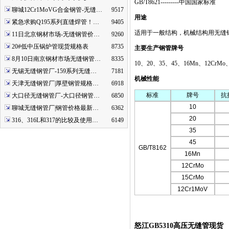
GB/T8621---------
中国国家标准
聊城12Cr1MoVG合金钢管-无缝…
9517
用途
紧急求购Q195系列直缝焊管！…
9405
适用于一般结构，机械结构用无缝
11日北京钢材市场-无缝钢管价…
9260
20#低中压锅炉管现货规格表
8735
主要生产钢管牌号
8月10日南京钢材市场无缝钢管…
8335
10
、
20
、
35
、
45
、
16Mn
、
12CrMo
无锡无缝钢管厂-159系列无缝…
7181
机械性能
天津无缝钢管厂|厚壁钢管规格…
6918
标准
牌号
抗
大口径无缝钢管厂-大口径钢管…
6850
10
聊城无缝钢管厂|钢管价格最新…
6362
20
316、316L和317的比较及使用…
6149
35
45
GB/T8162
16Mn
12CrMo
15CrMo
12Cr1MoV
怒江GB5310高压无缝管现货