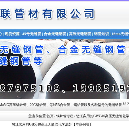
心
|
现货资源
|
45号无缝管
|
合金无缝钢管
|
高压无缝钢管
|
钢管知识
|
16mn无
站内
、20G锅炉管、Q345B合金管、锅炉管以及各种型号的无缝钢管,常备材质：20#、35#、45#、20G、
您当前位置:
首页
/ 锅炉管专栏 / 怒江实用的GB5310高压无缝管
怒江实用的GB5310高压无缝管化学成分【华冶钢联】