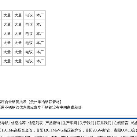
大量
大量
电议
本厂
大量
大量
电议
本厂
大量
大量
电议
本厂
大量
大量
电议
本厂
大量
大量
电议
本厂
大量
大量
电议
本厂
高压合金钢管批发【贵州华冶钢联管材】
医用不锈钢管优惠供应鑫华不锈钢没有中间商赚差价
息导航
|
信息推荐
|
信息列表
|
产品查询
|
生产车间
|
关于我们
|
联系我们
|
在线留言
站
阳15CrMo高压合金管
，
贵阳12Cr1MoVG高压锅炉管
，
贵阳20G锅炉管
，
贵阳Q345B合