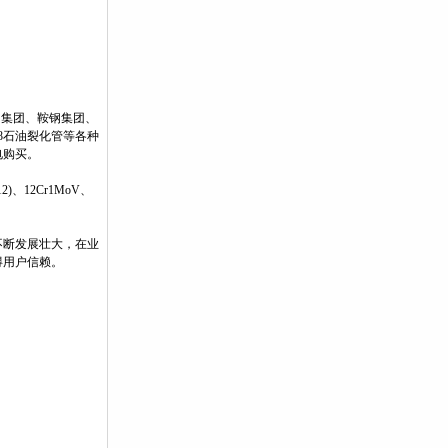
钢集团、鞍钢集团、
48石油裂化管等各种
电购买。
2)、12Cr1MoV、
不断发展壮大，在业
得用户信赖。