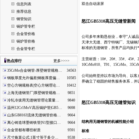
双击自动滚屏
信息列表
推荐信息
钢管知识
怒江GB5310高压无缝管新闻
锅炉管专栏
合金管价格
公司多年来勤恳创业，奉守"人诚
锅炉管价格
天津大无缝、西宁特钢厂、无锡钢厂
标准的无缝钢管，所售产品均执行*
合金管专栏
主营材质：10#、20#、35#、45#、20G
热点排行
更多>>>>
10CrMo910、T91、15CrMo、35
35CrMo合金钢管-厚壁钢管规格…
34563
公司始终坚持以市场为导向、以客
钢板厚度允许偏差|钢板厚度偏…
10585
界确立了稳固的销售服务体系，并
空心方钢规格表|空心方钢理论…
10412
上海无缝钢管厂|厚壁钢管规格…
9851
冷轧冷拔用无缝钢管理论重量…
9840
怒江GB5310高压无缝管知识
温州12Cr1MoV高压锅炉管|GB5…
9698
山东GB8163流体无缝钢管价格…
9664
结构用无缝钢管的机械性能介绍
离心铸造球墨铸铁管|N1型接口…
9664
合金管都有哪些材质
9591
标准
尺寸换算公式:1英寸等于多少…
9538