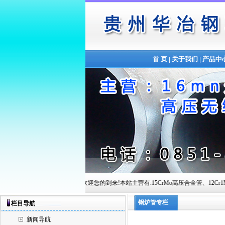
首 页
|
关于我们
|
产品中
贵州华冶钢联管材有限公司欢迎您的到来!本站主营有:15CrMo高压合金管、12Cr1MoVG高压锅炉管
锅炉管专栏
栏目导航
新闻导航