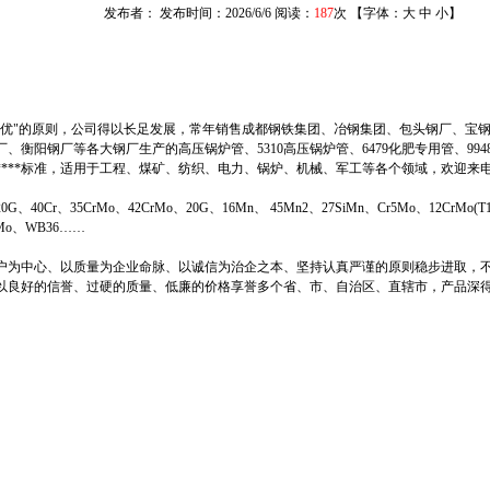
发布者： 发布时间：2026/6/6 阅读：
187
次 【字体：
大
中
小
】
品优"的原则，公司得以长足发展，常年销售成都钢铁集团、冶钢集团、包头钢厂、宝
、衡阳钢厂等各大钢厂生产的高压锅炉管、5310高压锅炉管、6479化肥专用管、99
***标准，适用于工程、煤矿、纺织、电力、锅炉、机械、军工等各个领域，欢迎来
、40Cr、35CrMo、42CrMo、20G、16Mn、 45Mn2、27SiMn、Cr5Mo、12CrMo(T1
CrMo、WB36……
户为中心、以质量为企业命脉、以诚信为治企之本、坚持认真严谨的原则稳步进取，
以良好的信誉、过硬的质量、低廉的价格享誉多个省、市、自治区、直辖市，产品深