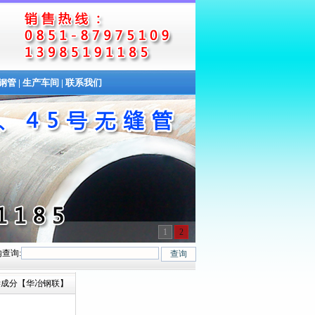
缝钢管
|
生产车间
|
联系我们
1
2
查询:
40Cr、20Cr、16Mn-45Mn、27SiMn、Cr5Mo、12CrMo(T12)、12Cr1Mo
化学成分【华冶钢联】