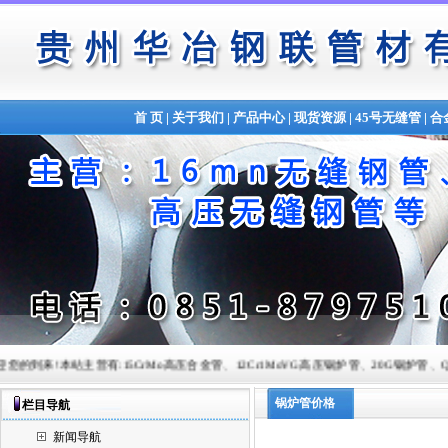
首 页
|
关于我们
|
产品中心
|
现货资源
|
45号无缝管
|
合
本站主营有:15CrMo高压合金管、12Cr1MoVG高压锅炉管、20G锅炉管、Q345B合金管、锅炉管以
锅炉管价格
栏目导航
新闻导航