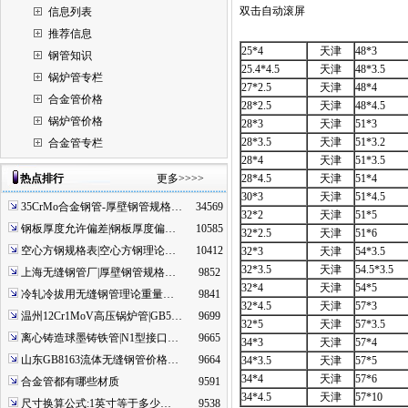
双击自动滚屏
信息列表
推荐信息
25*4
天津
48*3
钢管知识
25.4*4.5
天津
48*3.5
锅炉管专栏
27*2.5
天津
48*4
合金管价格
28*2.5
天津
48*4.5
锅炉管价格
28*3
天津
51*3
28*3.5
天津
51*3.2
合金管专栏
28*4
天津
51*3.5
热点排行
更多>>>>
28*4.5
天津
51*4
30*3
天津
51*4.5
35CrMo合金钢管-厚壁钢管规格…
34569
32*2
天津
51*5
钢板厚度允许偏差|钢板厚度偏…
10585
32*2.5
天津
51*6
空心方钢规格表|空心方钢理论…
10412
32*3
天津
54*3.5
32*3.5
天津
54.5*3.5
上海无缝钢管厂|厚壁钢管规格…
9852
32*4
天津
54*5
冷轧冷拔用无缝钢管理论重量…
9841
32*4.5
天津
57*3
温州12Cr1MoV高压锅炉管|GB5…
9699
32*5
天津
57*3.5
离心铸造球墨铸铁管|N1型接口…
9665
34*3
天津
57*4
山东GB8163流体无缝钢管价格…
9664
34*3.5
天津
57*5
34*4
天津
57*6
合金管都有哪些材质
9591
34*4.5
天津
57*10
尺寸换算公式:1英寸等于多少…
9538