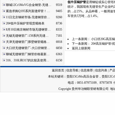
低中压锅炉管
是用钢锭或实心管坯
聊城12Cr1MoVG合金钢管-无缝…
9519
统计，我国现有无缝管生产企业约240
紧急求购Q195系列直缝焊管！…
9405
的，占25%。从品种看，一般用途管
车管共5万吨，占1.4%。
11日北京钢材市场-无缝钢管价…
9260
20#低中压锅炉管现货规格表
8736
8月10日南京钢材市场无缝钢管…
8335
无锡无缝钢管厂-159系列无缝…
7181
上一条新闻：
小口径20G高压
天津无缝钢管厂|厚壁钢管规格…
6918
下一条新闻：
20#高压锅炉管/优质
大口径无缝钢管厂-大口径钢管…
6850
返回上级新闻
聊城无缝钢管厂|钢管价格最新…
6363
316、316L和317的比较及使用…
6150
返回首页
|
信息导航
|
信息推荐
|
信息列表
|
产
本站关键词：
贵阳15CrMo高压合金管
，
贵阳12C
电话：0851-87975109、87975078 
Copyright 贵州华冶钢联管材有限公司 