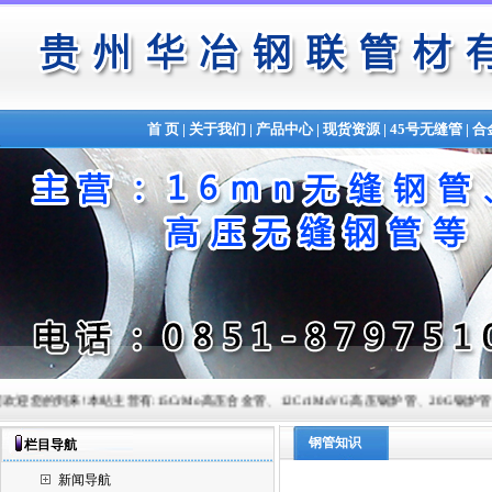
首 页
|
关于我们
|
产品中心
|
现货资源
|
45号无缝管
|
合
来!本站主营有:15CrMo高压合金管、12Cr1MoVG高压锅炉管、20G锅炉管、Q345B合金管、锅炉
钢管知识
栏目导航
新闻导航