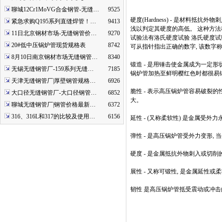
聊城12Cr1MoVG合金钢管-无缝…
9525
硬度(Hardness) - 是材
紧急求购Q195系列直缝焊管！…
9413
浅以判定其硬度的高低。 这种方法
11日北京钢材市场-无缝钢管价…
9270
试验法有洛氏硬度试验 洛氏硬度试
20#低中压锅炉管现货规格表
8742
可从指针指出正确的数字, 该数字
8月10日南京钢材市场无缝钢管…
8340
锻造 - 是用锤击使金属成为一定形状
无锡无缝钢管厂-159系列无缝…
7185
锅炉管加热至鲜明樱红色时都很易
天津无缝钢管厂|厚壁钢管规格…
6926
脆性 - 表示高压锅炉管容易破裂的
大口径无缝钢管厂-大口径钢管…
6852
大。
聊城无缝钢管厂|钢管价格最新…
6372
316、316L和317的比较及使用…
6156
延性 - (又称柔软性) 是金属受
弹性 - 是高压锅炉管受外力变形
硬度 - 是金属抵抗外物刺入或切
展性 - 又称可锻性, 是金属延
韧性 是高压锅炉管抵受震动或冲击