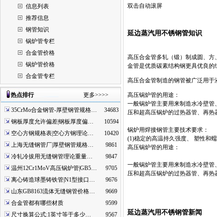
双击自动滚屏
信息列表
推荐信息
钢管知识
延边蒸汽用不锈钢管知识
锅炉管专栏
合金管价格
高压合金管多轧（锻）制成圆、方
锅炉管价格
金管是优质碳素结构钢更具优良的
合金管专栏
高压合金管制造的钢管被广泛用于
热点排行
更多>>>>
高压锅炉管的用途：
一般锅炉管主要用来制造水冷壁管
35CrMo合金钢管-厚壁钢管规格…
34683
压和超高压锅炉的过热器管、再热
钢板厚度允许偏差|钢板厚度偏…
10594
锅炉用焊接钢管主要技术要求：
空心方钢规格表|空心方钢理论…
10420
(1)稳定的高温持久强度、 塑性和
上海无缝钢管厂|厚壁钢管规格…
9861
高压锅炉管的用途：
冷轧冷拔用无缝钢管理论重量…
9847
一般锅炉管主要用来制造水冷壁管
温州12Cr1MoV高压锅炉管|GB5…
9705
压和超高压锅炉的过热器管、再热
离心铸造球墨铸铁管|N1型接口…
9676
山东GB8163流体无缝钢管价格…
9669
合金管都有哪些材质
9599
延边蒸汽用不锈钢管新闻
尺寸换算公式:1英寸等于多少…
9567