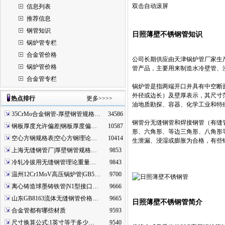
双击自动滚屏
信息列表
推荐信息
钢管知识
日照薄壁不锈钢管知识
锅炉管专栏
合金管价格
公司长期供应由天津锅炉管厂家生产的
锅炉管价格
管产品，主要用来制造水冷壁管、
合金管专栏
锅炉管是指两端开口并具有中空断
外径或边长）及壁厚表示，其尺寸
热点排行
更多>>>>
油地质勘探、容器、化学工业和特
35CrMo合金钢管-厚壁钢管规格…
34586
钢管分无缝钢管和焊接钢管（有缝
钢板厚度允许偏差|钢板厚度偏…
10587
形、六角形、等边三角形、八角形
空心方钢规格表|空心方钢理论…
10414
生泄漏、浸湿或膨胀为合格，有些
上海无缝钢管厂|厚壁钢管规格…
9853
冷轧冷拔用无缝钢管理论重量…
9843
温州12Cr1MoV高压锅炉管|GB5…
9700
离心铸造球墨铸铁管|N1型接口…
9666
山东GB8163流体无缝钢管价格…
9665
日照薄壁不锈钢管简介
合金管都有哪些材质
9593
尺寸换算公式:1英寸等于多少…
9540