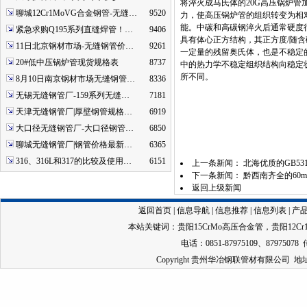
将淬火成马氏体的20G高压锅炉
聊城12Cr1MoVG合金钢管-无缝…
9520
力，使高压锅炉管的组织转变为相
能。中碳和高碳钢淬火后通常硬度
紧急求购Q195系列直缝焊管！…
9406
具有体心正方结构，其正方度/随
11日北京钢材市场-无缝钢管价…
9261
一定量的残留奥氏体，也是不稳定
20#低中压锅炉管现货规格表
8737
中的热力学不稳定组织结构向稳定
所不同。
8月10日南京钢材市场无缝钢管…
8336
无锡无缝钢管厂-159系列无缝…
7181
天津无缝钢管厂|厚壁钢管规格…
6919
大口径无缝钢管厂-大口径钢管…
6850
聊城无缝钢管厂|钢管价格最新…
6365
316、316L和317的比较及使用…
6151
上一条新闻：
北海优质的GB5
下一条新闻：
黔西南齐全的60
返回上级新闻
返回首页
|
信息导航
|
信息推荐
|
信息列表
|
产
本站关键词：
贵阳15CrMo高压合金管
，
贵阳12C
电话：0851-87975109、87975078 
Copyright 贵州华冶钢联管材有限公司 