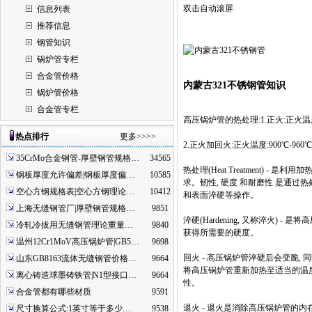
双击自动滚屏
信息列表
推荐信息
钢管知识
锅炉管专栏
合金管价格
内蒙古321不锈钢管知识
锅炉管价格
合金管专栏
高压锅炉管的热处理:1.正火:正火温度880℃
热点排行
更多>>>>
2.正火加回火:正火温度:900℃-960℃;
35CrMo合金钢管-厚壁钢管规格…
34565
热处理(Heat Treatment
钢板厚度允许偏差|钢板厚度偏…
10585
求。韧性, 硬度 和耐磨性 是通过
空心方钢规格表|空心方钢理论…
10412
和表面淬硬等操作。
上海无缝钢管厂|厚壁钢管规格…
9851
淬硬(Hardening, 又称淬火)
冷轧冷拔用无缝钢管理论重量…
9840
获得所需要的硬度。
温州12Cr1MoV高压锅炉管|GB5…
9698
回火 - 高压锅炉管淬硬后会变脆,
山东GB8163流体无缝钢管价格…
9664
将高压锅炉管重新加热至适当的温度
离心铸造球墨铸铁管|N1型接口…
9664
性。
合金管都有哪些材质
9591
退火 - 退火是消除高压锅炉管的内
尺寸换算公式:1英寸等于多少…
9538