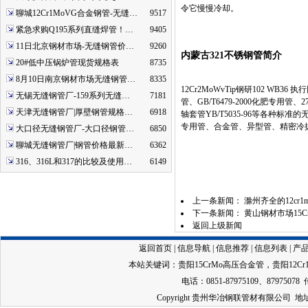
令它慢慢冷却。
聊城12Cr1MoVG合金钢管-无缝…
9517
紧急求购Q195系列直缝焊管！…
9405
11日北京钢材市场-无缝钢管价…
9260
内蒙古321不锈钢管简介
20#低中压锅炉管现货规格表
8735
8月10日南京钢材市场无缝钢管…
8335
12Cr2MoWvTip钢研102 WB36 
无锡无缝钢管厂-159系列无缝…
7181
管、GB/T6479-2000化肥专用管、
天津无缝钢管厂|厚壁钢管规格…
6918
轴套管YB/T5035-96等各种标
专用管、合金管、异型管、精密冷拔管
大口径无缝钢管厂-大口径钢管…
6850
聊城无缝钢管厂|钢管价格最新…
6362
316、316L和317的比较及使用…
6149
上一条新闻：
滁州齐全的12cr1
下一条新闻：
黄山钢材市场15
返回上级新闻
返回首页
|
信息导航
|
信息推荐
|
信息列表
|
产
本站关键词：
贵阳15CrMo高压合金管
，
贵阳12C
电话：0851-87975109、87975078 
Copyright 贵州华冶钢联管材有限公司 