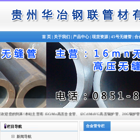
首 页
|
关于我们
|
产品中心
|
现货资源
|
45号无缝管
|
合
来!本站主营有:15CrMo高压合金管、12Cr1MoVG高压锅炉管、20G锅炉管、Q345B合金管、锅
合金管专栏
栏目导航
新闻导航