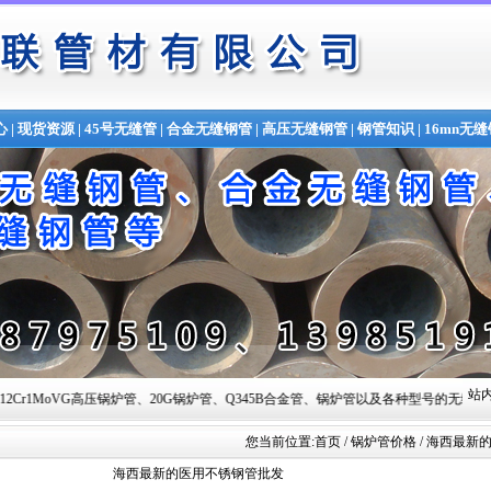
心
|
现货资源
|
45号无缝管
|
合金无缝钢管
|
高压无缝钢管
|
钢管知识
|
16mn无
站内
压锅炉管、20G锅炉管、Q345B合金管、锅炉管以及各种型号的无缝钢管,常备材质：20#、35#、45#
您当前位置:
首页
/ 锅炉管价格 / 海西最
海西最新的医用不锈钢管批发