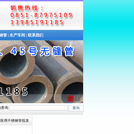
缝钢管
|
生产车间
|
联系我们
1
2
查询:
、20G、40Cr、20Cr、16Mn-45Mn、27SiMn、Cr5Mo、12CrMo(T12)、12C
新的医用不锈钢管批发