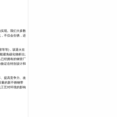
的实现。我们大多数
化，不仅会生锈，还
熔等等)，该退火在
能避免碳化物析出;
从已经拥有的钢管厂
验验证在特别设计和
本、提高竞争力、改
质量的新不锈钢带
洗工艺对环境的影响