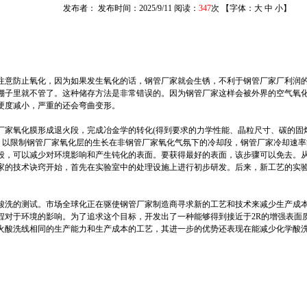
发布者： 发布时间：2025/9/11 阅读：
347
次 【字体：
大
中
小
】
注意防止氧化，因为如果发生氧化的话，钢管厂家就会生锈，不利于钢管厂家厂利润
棚子里就不管了。这种储存方法是非常错误的。因为钢管厂家这样会被外界的空气氧
硬度减小，严重的还会弯曲变形。
厂家氧化膜形成退火段，完成冶金学的转化(得到要求的力学性能、晶粒尺寸、碳的固
行，以限制钢管厂家氧化层的生长在非钢管厂家氧化气氛下的冷却段，钢管厂家冷却速率
段，可以减少对环境影响和产生钝化的表面。要获得最好的表面，该步骤可以免去。
家的技术诀窍开始，首先在实验室中的处理设施上进行初步研发。后来，新工艺的实
酸洗的测试。市场全球化正在驱使钢管厂家制造商寻求新的工艺和技术来减少生产成
程对于环境的影响。为了追求这个目标，开发出了一种能够得到接近于2R的增强表面
火酸洗线相同的生产能力和生产成本的工艺，其进一步的优势还表现在能减少化学酸