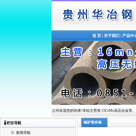
首 页
|
关于我们
|
产品中
贵州华冶钢联管材有限公司欢迎您的到来!本站主营有:15CrMo高压合金管、12Cr1MoVG高
锅炉管价格
栏目导航
新闻导航