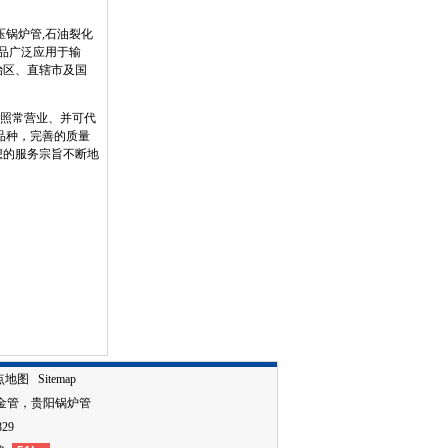
压锅炉管,石油裂化
品广泛应用于输
治区、直辖市及国
照常营业、并可代
品种，完善的质量
想的服务宗旨不断地
点地图
Sitemap
金管
，
贵阳锅炉管
829