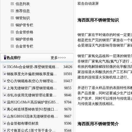
双击自动滚屏
信息列表
推荐信息
钢管知识
海西医用不锈钢管知识
锅炉管专栏
合金管价格
钢管厂家在平时储存的时候一定要
锅炉管价格
都是把生产完的钢管厂家放在一个
会受潮湿天气的影响导致钢管厂家
合金管专栏
钢管厂家氧化晶核和一层薄的钢管
热点排行
更多>>>>
非钢管厂家氧化气氛(氮气)下进
有效的电解除鳞段轻微的化学酸洗
35CrMo合金钢管-厚壁钢管规格…
34626
家连续退火和酸洗的生产工艺和厂
钢板厚度允许偏差|钢板厚度偏…
10591
建造的连续退火实验机组上进行。
空心方钢规格表|空心方钢理论…
10417
并进行了退火样品管的表面特性和
上海无缝钢管厂|厚壁钢管规格…
9855
善产品质量，同时还要减少生产过
冷轧冷拔用无缝钢管理论重量…
9846
生产技术、同时可以维持与传统退
温州12Cr1MoV高压锅炉管|GB5…
9704
与传统退火酸洗线相比。
离心铸造球墨铸铁管|N1型接口…
9670
山东GB8163流体无缝钢管价格…
9667
合金管都有哪些材质
9596
海西医用不锈钢管简介
尺寸换算公式:1英寸等于多少…
9544