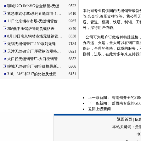
聊城12Cr1MoVG合金钢管-无缝…
9522
本公司专业提供国内无缝钢管最新价
紧急求购Q195系列直缝焊管！…
9410
管,合金管,液压支柱管等。我公
11日北京钢材市场-无缝钢管价…
9265
送、管道、桥梁、铁塔、制辊、工
外，深得用户依赖。
20#低中压锅炉管现货规格表
8740
8月10日南京钢材市场无缝钢管…
8338
公司可为用户订做各种特殊规格，
办汽运、火运，量大可以在钢厂直
无锡无缝钢管厂-159系列无缝…
7184
保证，合理的价格，优质的服务，
天津无缝钢管厂|厚壁钢管规格…
6921
拼搏，进取，在此对多年来支持我
大口径无缝钢管厂-大口径钢管…
6852
聊城无缝钢管厂|钢管价格最新…
6366
316、316L和317的比较及使用…
6151
上一条新闻：
海南州齐全的31
下一条新闻：
黔西南专业的GB
返回上级新闻
返回首页
|
信
本站关键词：
贵
电话