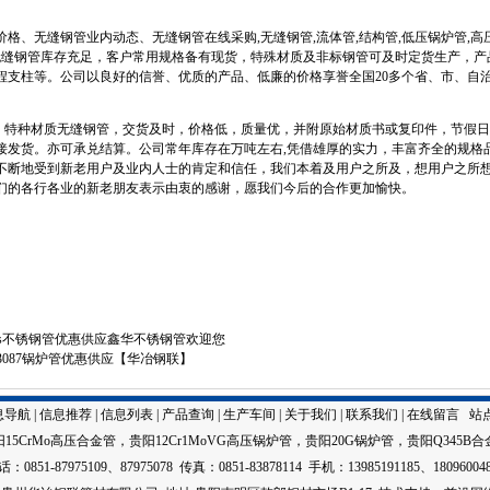
格、无缝钢管业内动态、无缝钢管在线采购,无缝钢管,流体管,结构管,低压锅炉管,高
司无缝钢管库存充足，客户常用规格备有现货，特殊材质及非标钢管可及时定货生产，产
程支柱等。公司以良好的信誉、优质的产品、低廉的价格享誉全国20多个省、市、自
特种材质无缝钢管，交货及时，价格低，质量优，并附原始材质书或复印件，节假日
接发货。亦可承兑结算。公司常年库存在万吨左右,凭借雄厚的实力，丰富齐全的规格
不断地受到新老用户及业内人士的肯定和信任，我们本着及用户之所及，想用户之所
们的各行各业的新老朋友表示由衷的感谢，愿我们今后的合作更加愉快。
0s不锈钢管优惠供应鑫华不锈钢管欢迎您
3087锅炉管优惠供应【华冶钢联】
息导航
|
信息推荐
|
信息列表
|
产品查询
|
生产车间
|
关于我们
|
联系我们
|
在线留言
站
阳15CrMo高压合金管
，
贵阳12Cr1MoVG高压锅炉管
，
贵阳20G锅炉管
，
贵阳Q345B合
：0851-87975109、87975078 传真：0851-83878114 手机：13985191185、18096004