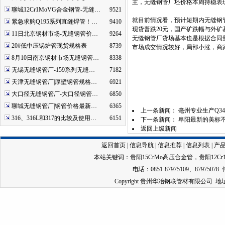
主，无缝钢管厂坯价格本周持稳表现
聊城12Cr1MoVG合金钢管-无缝…
9521
就目前情况看，预计短期内无缝钢管
紧急求购Q195系列直缝焊管！…
9410
现货普跌20元，国产矿跌幅与外矿
11日北京钢材市场-无缝钢管价…
9264
无缝钢管厂货场基本也是根据合同
20#低中压锅炉管现货规格表
8739
市场成交情况较好，局部小涨，商
8月10日南京钢材市场无缝钢管…
8338
无锡无缝钢管厂-159系列无缝…
7182
天津无缝钢管厂|厚壁钢管规格…
6921
大口径无缝钢管厂-大口径钢管…
6850
聊城无缝钢管厂|钢管价格最新…
6365
上一条新闻：
毫州专业生产Q3
316、316L和317的比较及使用…
6151
下一条新闻：
阜阳最新的美标
返回上级新闻
返回首页
|
信息导航
|
信息推荐
|
信息列表
|
产
本站关键词：
贵阳15CrMo高压合金管
，
贵阳12C
电话：0851-87975109、87975078 
Copyright 贵州华冶钢联管材有限公司 