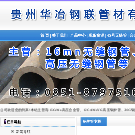
首 页
|
关于我们
|
产品中心
|
现货资源
|
45号无缝管
|
合
您的到来!本站主营有:15CrMo高压合金管、12Cr1MoVG高压锅炉管、20G锅炉管、Q345B合金管
锅炉管专栏
栏目导航
新闻导航