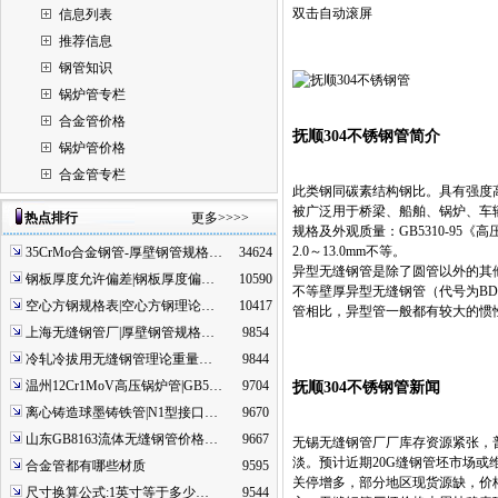
双击自动滚屏
信息列表
推荐信息
钢管知识
锅炉管专栏
合金管价格
抚顺304不锈钢管简介
锅炉管价格
合金管专栏
此类钢同碳素结构钢比。具有强度
被广泛用于桥梁、船舶、锅炉、车
热点排行
更多>>>>
规格及外观质量：GB5310-95《高
2.0～13.0mm不等。
35CrMo合金钢管-厚壁钢管规格…
34624
异型无缝钢管是除了圆管以外的其
钢板厚度允许偏差|钢板厚度偏…
10590
不等壁厚异型无缝钢管（代号为B
空心方钢规格表|空心方钢理论…
10417
管相比，异型管一般都有较大的惯
上海无缝钢管厂|厚壁钢管规格…
9854
冷轧冷拔用无缝钢管理论重量…
9844
温州12Cr1MoV高压锅炉管|GB5…
9704
抚顺304不锈钢管新闻
离心铸造球墨铸铁管|N1型接口…
9670
山东GB8163流体无缝钢管价格…
9667
无锡无缝钢管厂厂库存资源紧张，
淡。预计近期20G缝钢管坯市场
合金管都有哪些材质
9595
关停增多，部分地区现货源缺，价
尺寸换算公式:1英寸等于多少…
9544