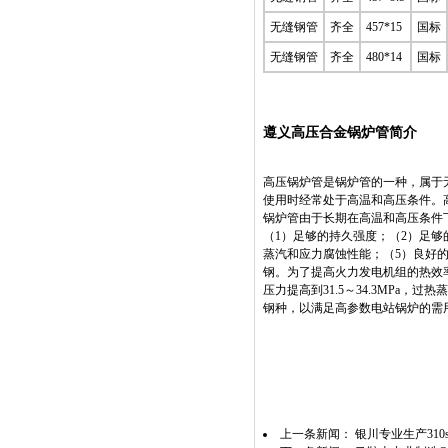
无缝钢管
齐全
457*15
国标
无缝钢管
齐全
480*14
国标
遵义高压合金锅炉管简介
高压锅炉管是锅炉管的一种，属于
使用时经常处于高温和高压条件。
锅炉管由于长期在高温和高压条件
（1）足够的持久强度；（2）足够
蒸汽和应力腐蚀性能；（5）良好
钢。为了提高火力发电机组的热效率
压力提高到31.5～34.3MPa
钢种，以满足高参数电站锅炉的需
上一条新闻：
银川专业生产31