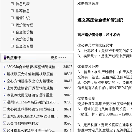
双击自动滚屏
信息列表
推荐信息
钢管知识
遵义高压合金锅炉管知识
锅炉管专栏
合金管价格
高压锅炉管外形，尺寸术语
锅炉管价格
①公称尺寸和实际尺寸
合金管专栏
A、公称尺寸：是标准中规定的名
B、实际尺寸：是生产过程中所得
热点排行
更多>>>>
②偏差和公差
35CrMo合金钢管-厚壁钢管规格…
34627
A、偏差：在生产过程中，由于实
钢板厚度允许偏差|钢板厚度偏…
10593
允许有一差值。差值为正值的叫正
空心方钢规格表|空心方钢理论…
10417
B、公差：标准中规定的正、负偏差
偏差是有方向性的，即以"正"或"
上海无缝钢管厂|厚壁钢管规格…
9855
冷轧冷拔用无缝钢管理论重量…
9846
③交货长度
温州12Cr1MoV高压锅炉管|GB5…
9705
交货长度又称用户要求长度或合同
A、通常长度（又称非定尺长度）
离心铸造球墨铸铁管|N1型接口…
9671
（挤压、扩）钢管3000mm～12000
山东GB8163流体无缝钢管价格…
9667
合金管都有哪些材质
9596
B、定尺长度：定尺长度应在通常
标准中对定尺长度规定了允许的正
尺寸换算公式:1英寸等于多少…
9544