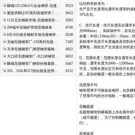
以结构管标准为：
聊城12Cr1MoVG合金钢管-无缝…
9523
生产定尺长度管比通常长度管的成
紧急求购Q195系列直缝焊管！…
9412
10%左右。
11日北京钢材市场-无缝钢管价…
9265
C、倍尺长度：倍尺长度应在通常长度
20#低中压锅炉管现货规格表
8740
为9000mm）。实际操作中，应
8月10日南京钢材市场无缝钢管…
8338
余量：外径≤159mm为5～10mm；外
若标准中无倍尺长度偏差及切割余
无锡无缝钢管厂-159系列无缝…
7185
度降低，因此生产企业提出加价是
天津无缝钢管厂|厚壁钢管规格…
6922
大口径无缝钢管厂-大口径钢管…
6852
D、范围长度：范围长度在通常长
例如：通常长度为3000～12000mm，
聊城无缝钢管厂|钢管价格最新…
6367
可见，范围长度比定尺和倍尺长度
316、316L和317的比较及使用…
6152
的，其加价幅度一般在基价上加价
④壁厚不均
钢管壁厚不可能各处相同，在其横
了壁厚不均的允许指标，一般规定
⑤椭圆度
在圆形钢管的横截面上存在着外径
（或不圆度）。为了控制椭圆度，
行）。
⑥弯曲度