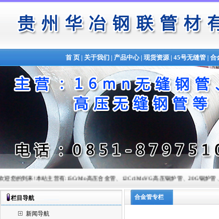
首 页
|
关于我们
|
产品中心
|
现货资源
|
45号无缝管
|
合
!本站主营有:15CrMo高压合金管、12Cr1MoVG高压锅炉管、20G锅炉管、Q345B合金管、锅炉
合金管专栏
栏目导航
新闻导航