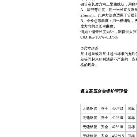
钢管在长度方向上呈曲线状，用数
A、局部弯曲度：用一米长直尺靠量
2.5mm/m。此种方法也适用于管
B、全长总弯曲度：用一根细绳，
度方向的全长弯曲度。
例如：钢管长度为8m，测得最大弦
0.03÷8m×100%=0.375%
⑦尺寸超差
尺寸超差或叫尺寸超出标准的允许偏
差等同起来的叫法是不严密的，应叫
格的现象。
遵义高压合金锅炉管现货
无缝钢管
齐全
406*13
国标
无缝钢管
齐全
426*10
国标
无缝钢管
齐全
426*18
国标
无缝钢管
齐全
457*9.5
国标