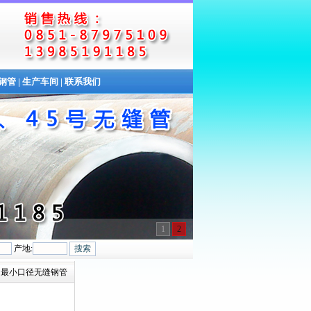
缝钢管
|
生产车间
|
联系我们
1
2
产地:
 / 最小口径无缝钢管