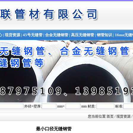
心
|
现货资源
|
45号无缝管
|
合金无缝钢管
|
高压无缝钢管
|
钢管知识
|
16mn无
外径×壁厚:
mm×
mm 材质:
标准:
您当前位置:
首页
/ 现货资源
最小口径无缝钢管