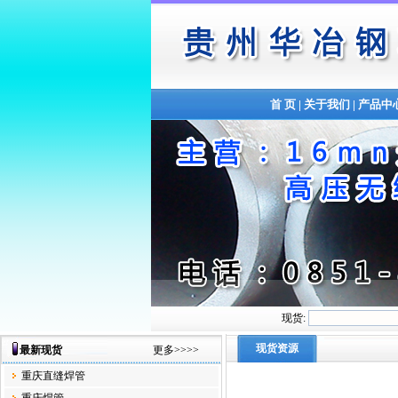
首 页
|
关于我们
|
产品中
现货:
现货资源
最新现货
更多>>>>
重庆直缝焊管