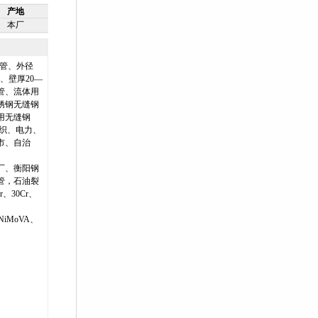
产地
本厂
钢管、外径
m、壁厚20—
管、流体用
锈钢无缝钢
用无缝钢
织、电力、
市、自治
厂、衡阳钢
管，石油裂
r、30Cr、
、
rNiMoVA、