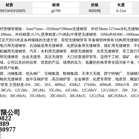
材质
标准
价格
长度
20#35#45#16MN
gb709
8600/吨
6-12m
钢管规格：5mm*1mm—1020mm*200mm无缝钢管、外径38mm-127mm冷轧无缝
mm-100mm，外径精度±0.5%,壁厚精度±5%热轧中厚壁无缝钢管、16Mn外径400—1600m
，可定尺到16米及各种规格的无缝方管、异型无缝钢管等.常备钢管种类有:结构用无缝钢
电力用无缝钢管、石油输送用无缝钢管、化肥设备用无缝钢管、煤矿用无缝钢管、不
机械用无缝钢管、汽车；水利用无缝钢管，精密无缝钢管、光亮无缝钢管、军工医疗
用无缝钢管、合金无缝管、高压无缝管、大口径直缝焊管等。适用于工程、煤矿 、纺
域。公司以良好的信誉、优质的产品、雄厚的实力、低廉的价格享誉全国30多个省、
得用户依赖。
团、冶钢集团、包头钢厂、宝钢集团、鞍钢集团、天津大无缝、西宁特钢厂、无锡钢
格的无缝钢管，低中压锅炉管，高压锅炉管，合金钢管，化肥专用管，地质管，螺旋
主营材质:45#、20G、20A、40Mn2、45Mn2、27SiMn、40MnB、20MnVB、20C
、 38CrSi、12CrMo 、20CrMo、35CrMo、42CrMo、12CrMoV、12Cr1MoV、20#、35#
nSi、30CrMnSi、35CrMnSi、 20CrMnTi、30CrMnTi、12Cr2Ni4、40CrNiMoA、45C
有限公司
0822
889
30977
理