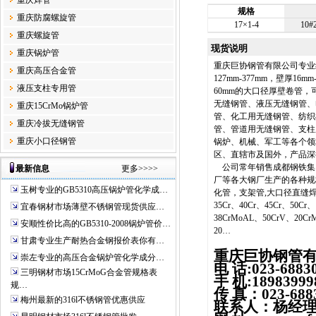
重庆焊管
规格
重庆防腐螺旋管
17×1-4
10#
重庆螺旋管
现货说明
重庆锅炉管
重庆巨协钢管有限公司专业经营
重庆高压合金管
127mm-377mm，壁厚16
液压支柱专用管
60mm的大口径厚壁卷管
无缝钢管、液压无缝钢管、
重庆15CrMo锅炉管
管、化工用无缝钢管、纺织
重庆冷拔无缝钢管
管、管道用无缝钢管、支柱
重庆小口径钢管
锅炉、机械、军工等各个领
区、直辖市及国外，产品深
公司常年销售成都钢铁集
最新信息
更多>>>>
厂等各大钢厂生产的各种规
玉树专业的GB5310高压锅炉管化学成…
化管，支架管,大口径直缝焊管等.
35Cr、40Cr、45Cr、50Cr
宜春钢材市场薄壁不锈钢管现货供应…
38CrMoAL、50CrV、20CrM
安顺性价比高的GB5310-2008锅炉管价…
20…
甘肃专业生产耐热合金钢报价表你有…
重庆巨协钢管
崇左专业的高压合金锅炉管化学成分…
电 话:023-6883
三明钢材市场15CrMoG合金管规格表
手 机:18983999
规…
传 真：023-688
梅州最新的316l不锈钢管优惠供应
联系人：杨经