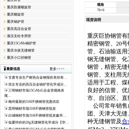
重庆焊管
规格
重庆防腐螺旋管
76×6
重庆螺旋管
现货说明
重庆锅炉管
重庆高压合金管
重庆巨协钢管有
液压支柱专用管
精密钢管、20
重庆15CrMo锅炉管
管、石油输送用
重庆冷拔无缝钢管
重庆小口径钢管
钢无缝钢管、化
钢管，精密无缝
最新信息
更多>>>>
钢管、支柱用无
甘肃专业生产耐热合金钢报价表你有…
适用于工程、煤
崇左专业的高压合金锅炉管化学成分…
良好的信誉、优
三明钢材市场15CrMoG合金管规格表
规…
市、自治区、直
梅州最新的316l不锈钢管优惠供应
公司常年销售成
昆明钢材市场316l不锈钢管批发
团、天津大无缝
白城钢材市场316l不锈钢管批发鑫华…
种无缝钢管及
合
临夏特价的20g无缝钢管化学成分【华…