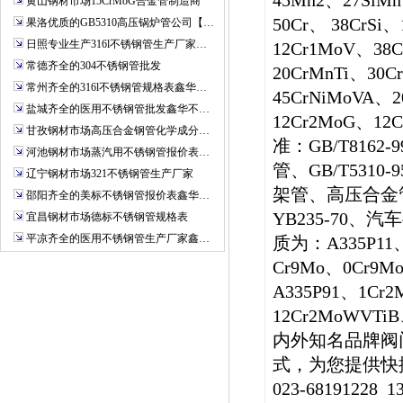
45Mn2、27SiM
黄山钢材市场15CrMoG合金管制造商
50Cr、 38CrSi
果洛优质的GB5310高压锅炉管公司【…
日照专业生产316l不锈钢管生产厂家…
12Cr1MoV、38C
常德齐全的304不锈钢管批发
20CrMnTi、30C
常州齐全的316l不锈钢管规格表鑫华…
45CrNiMoVA、
盐城齐全的医用不锈钢管批发鑫华不…
12Cr2MoG、12
甘孜钢材市场高压合金钢管化学成分…
准：GB/T8162-
河池钢材市场蒸汽用不锈钢管报价表…
管、GB/T5310-9
辽宁钢材市场321不锈钢管生产厂家
架管、高压合金管、
邵阳齐全的美标不锈钢管报价表鑫华…
YB235-70、
宜昌钢材市场德标不锈钢管规格表
平凉齐全的医用不锈钢管生产厂家鑫…
质为：A335P11、
Cr9Mo、0Cr9M
A335P91、1Cr
12Cr2MoWVT
内外知名品牌阀
式，为您提供快
023-68191228 1