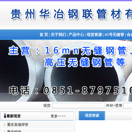
首 页
|
关于我们
|
产品中心
|
现货资源
|
45号无缝管
|
合
现货:
外径×壁厚:
现货资源
最新现货
更多>>>>
重庆直缝焊管