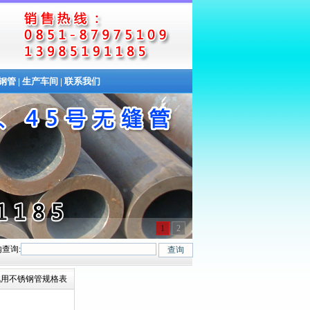
缝钢管
|
生产车间
|
联系我们
1
2
查询:
、20G、40Cr、20Cr、16Mn-45Mn、27SiMn、Cr5Mo、12CrMo(T12)、12C
蒸汽用不锈钢管规格表