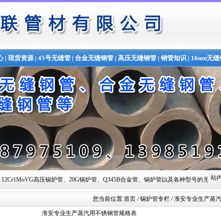
心
|
现货资源
|
45号无缝管
|
合金无缝钢管
|
高压无缝钢管
|
钢管知识
|
16mn无
站内
压锅炉管、20G锅炉管、Q345B合金管、锅炉管以及各种型号的无缝钢管,常备材质：20#、35#、45#
您当前位置:
首页
/ 锅炉管专栏 / 淮安专业生产
淮安专业生产蒸汽用不锈钢管规格表