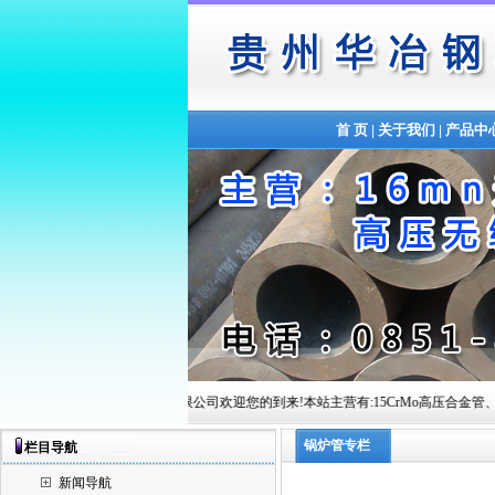
首 页
|
关于我们
|
产品中
贵州华冶钢联管材有限公司欢迎您的到来!本站主营有:15CrMo高压合金管、12Cr1MoVG高
锅炉管专栏
栏目导航
新闻导航