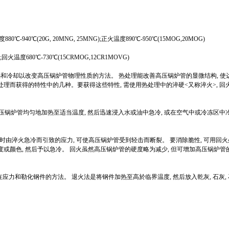
-940℃(20G, 20MNG, 25MNG);正火温度890℃-950℃(15MOG,20MOG)
回火温度680℃-730℃(15CRMOG,12CR1MOVG)
) - 是利用加热和冷却以改变高压锅炉管物理性质的方法。 热处理能改善高压锅炉管的显微结构,
热处理而获得的特性中的几种。要获得这些特性, 需使用热处理中的淬硬<又称淬火>, 回火
 - 是将高压锅炉管均匀地加热至适当温度, 然后迅速浸入水或油中急冷, 或在空气中或冷冻区中
 同时由淬火急冷而引致的应力, 可使高压锅炉管受到轻击而断裂。 要消除脆性, 可用回
或颜色, 然后予以急冷。 回火虽然高压锅炉管的硬度略为减少, 但可增加高压锅炉管
在应力和勒化钢件的方法。 退火法是将钢件加热至高於临界温度, 然后放入乾灰, 石灰,