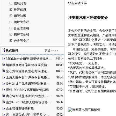
双击自动滚屏
信息列表
推荐信息
钢管知识
淮安蒸汽用不锈钢管简介
锅炉管专栏
合金管价格
本公司销售的合金管、合金钢管产
锅炉管价格
大中型企业和重点项目。产品经用
我公司郑重向您承诺＂以质量求生
合金管专栏
到本厂参观指导，考察实力，洽谈
卓越的品质、完善的服务、可靠的
热点排行
更多>>>>
司之以恒、锐意进取的不懈追求！
公司为客户提供以下服务：
35CrMo合金钢管-厚壁钢管规格…
34614
*批零兼营，一支起售。
钢板厚度允许偏差|钢板厚度偏…
10589
*选所需的长度或其他要求。
空心方钢规格表|空心方钢理论…
10415
*代订、代购各类钢厂合同或特殊
*调剂本库暂缺的规格，省去您奔
上海无缝钢管厂|厚壁钢管规格…
9854
*代办运输，量大可直发您指定的
冷轧冷拔用无缝钢管理论重量…
9844
*节假日不休息 ，随到随提。
温州12Cr1MoV高压锅炉管|GB5…
9702
*所售钢管，公司负责全面质量跟
离心铸造球墨铸铁管|N1型接口…
9669
山东GB8163流体无缝钢管价格…
9666
合金管都有哪些材质
9595
尺寸换算公式:1英寸等于多少…
9542