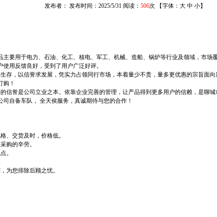
发布者： 发布时间：2025/5/31 阅读：
506
次 【字体：
大
中
小
】
品主要用于电力、石油、化工、核电、军工、机械、造船、锅炉等行业及领域，市场
户使用反馈良好，受到了用户广泛好评。
存，以信誉求发展，凭实力占领同行市场，本着量少不贵，量多更优惠的宗旨面向
订购！
信誉是公司立业之本。依靠企业完善的管理，让产品得到更多用户的信赖，是聊城
公司自备车队， 全天侯服务，真诚期待与您的合作！
规格、交货及时，价格低。
波采购的辛劳。
地点。
踪，为您排除后顾之忧。