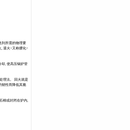
 使达到所需的物理要
, 退火<又称朡化>
冷却, 使高压锅炉管
火处理法。 回火就是
的韧性而降低其脆
 石棉或封闭在炉内,