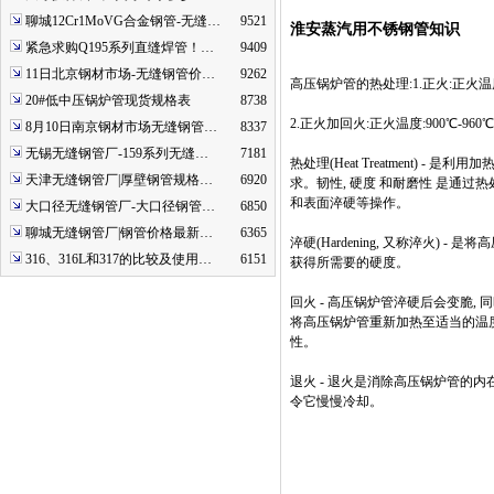
聊城12Cr1MoVG合金钢管-无缝…
9521
淮安蒸汽用不锈钢管知识
紧急求购Q195系列直缝焊管！…
9409
11日北京钢材市场-无缝钢管价…
9262
高压锅炉管的热处理:1.正火:正火温度880℃
20#低中压锅炉管现货规格表
8738
2.正火加回火:正火温度:900℃-960℃;
8月10日南京钢材市场无缝钢管…
8337
无锡无缝钢管厂-159系列无缝…
7181
热处理(Heat Treatment
天津无缝钢管厂|厚壁钢管规格…
6920
求。韧性, 硬度 和耐磨性 是通过
和表面淬硬等操作。
大口径无缝钢管厂-大口径钢管…
6850
聊城无缝钢管厂|钢管价格最新…
6365
淬硬(Hardening, 又称淬火)
316、316L和317的比较及使用…
6151
获得所需要的硬度。
回火 - 高压锅炉管淬硬后会变脆,
将高压锅炉管重新加热至适当的温度
性。
退火 - 退火是消除高压锅炉管的内
令它慢慢冷却。