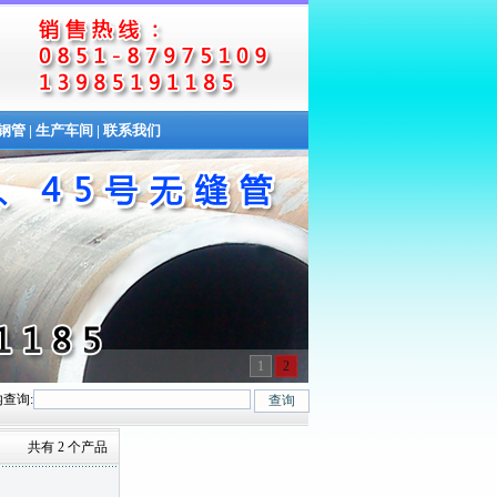
缝钢管
|
生产车间
|
联系我们
1
2
查询:
40Cr、20Cr、16Mn-45Mn、27SiMn、Cr5Mo、12CrMo(T12)、12Cr1MoV
共有 2 个产品