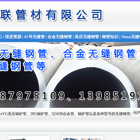
心
|
现货资源
|
45号无缝管
|
合金无缝钢管
|
高压无缝钢管
|
钢管知识
|
16mn无
站内
20G锅炉管、Q345B合金管、锅炉管以及各种型号的无缝钢管,常备材质：20#、35#、45#、20G、