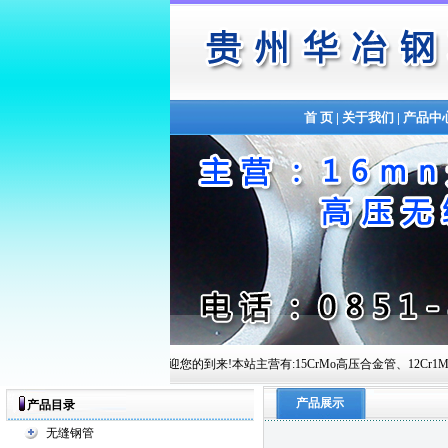
首 页
|
关于我们
|
产品中
贵州华冶钢联管材有限公司欢迎您的到来!本站主营有:15CrMo高压合金管、12Cr1MoVG高压锅炉管、
产品展示
产品目录
无缝钢管