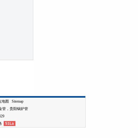
点地图
Sitemap
金管
，
贵阳锅炉管
829
络
51La