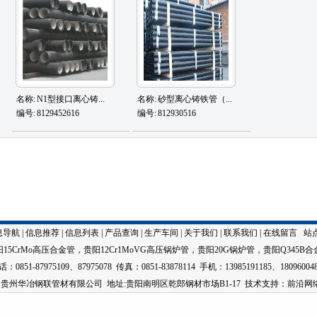
名称:
N1型接口离心铸...
名称:
砂型离心铸铁管（...
编号:
8129452616
编号:
812930516
息导航
|
信息推荐
|
信息列表
|
产品查询
|
生产车间
|
关于我们
|
联系我们
|
在线留言
站
阳15CrMo高压合金管
，
贵阳12Cr1MoVG高压锅炉管
，
贵阳20G锅炉管
，
贵阳Q345B合
：0851-87975109、87975078 传真：0851-83878114 手机：13985191185、18096004
ight 贵州华冶钢联管材有限公司 地址:贵阳南明区乾郎钢材市场B1-17
技术
支持：前沿网